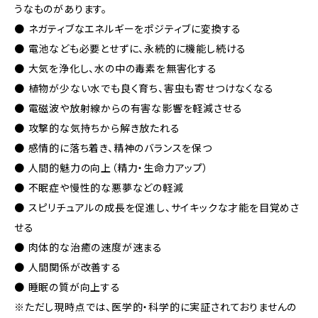
うなものがあります。
● ネガティブなエネルギーをポジティブに変換する
● 電池なども必要とせずに、永続的に機能し続ける
● 大気を浄化し、水の中の毒素を無害化する
● 植物が少ない水でも良く育ち、害虫も寄せつけなくなる
● 電磁波や放射線からの有害な影響を軽減させる
● 攻撃的な気持ちから解き放たれる
● 感情的に落ち着き、精神のバランスを保つ
● 人間的魅力の向上（精力・生命力アップ）
● 不眠症や慢性的な悪夢などの軽減
● スピリチュアルの成長を促進し、サイキックな才能を目覚めさ
せる
● 肉体的な治癒の速度が速まる
● 人間関係が改善する
● 睡眠の質が向上する
※ただし現時点では、医学的・科学的に実証されておりませんの