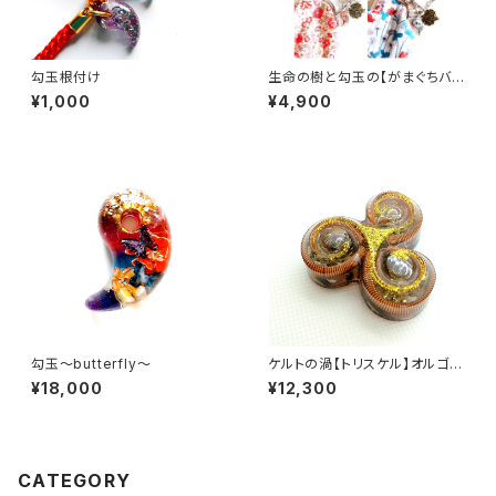
勾玉根付け
生命の樹と勾玉の【がまぐちバッ
クチャーム】
¥1,000
¥4,900
勾玉～butterfly～
ケルトの渦【トリスケル】オルゴナ
イト
¥18,000
¥12,300
CATEGORY