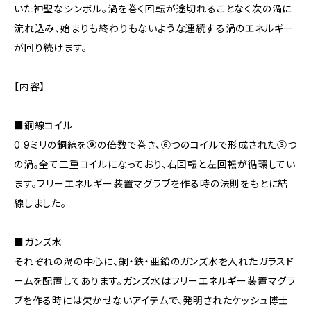
いた神聖なシンボル。渦を巻く回転が途切れることなく次の渦に
流れ込み、始まりも終わりもないような連続する渦のエネルギー
が回り続けます。
【内容】
■銅線コイル
0.9ミリの銅線を⑨の倍数で巻き、⑥つのコイルで形成された③つ
の渦。全て二重コイルになっており、右回転と左回転が循環してい
ます。フリーエネルギー装置マグラブを作る時の法則をもとに結
線しました。
■ガンズ水
それぞれの渦の中心に、銅・鉄・亜鉛のガンズ水を入れたガラスド
ームを配置してあります。ガンズ水はフリーエネルギー装置マグラ
ブを作る時には欠かせないアイテムで、発明されたケッシュ博士