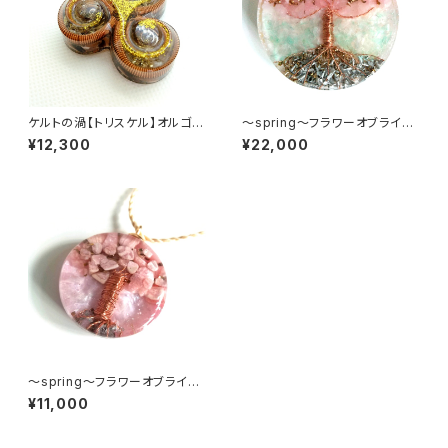
ケルトの渦【トリスケル】オルゴナ
～spring～フラワーオブライフ
イト
コースター
¥12,300
¥22,000
～spring～フラワーオブライフ
ペンダント
¥11,000