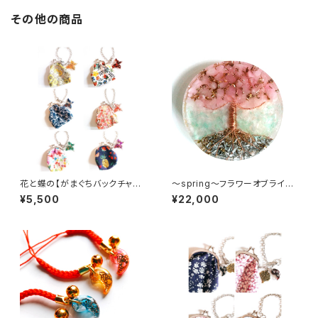
その他の商品
花と蝶の【がまぐちバックチャー
～spring～フラワーオブライフ
ム】
コースター
¥5,500
¥22,000