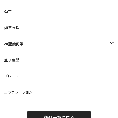
勾玉
如意宝珠
神聖幾何学
トリスケル
盛り塩型
プレート
コラボレーション
商品一覧に戻る