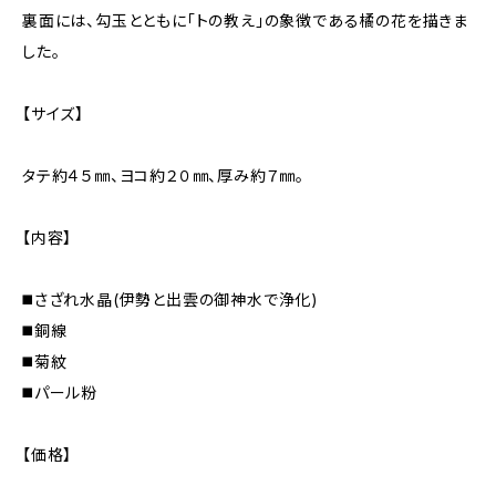
裏面には、勾玉とともに「トの教え」の象徴である橘の花を描きま
した。
【サイズ】
タテ約４５㎜、ヨコ約２０㎜、厚み約７㎜。
【内容】
◼️さざれ水晶(伊勢と出雲の御神水で浄化)
◼️銅線
◼️菊紋
◼️パール粉
【価格】