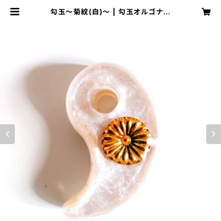
勾玉～菊紋(白)～ | 勾玉オルゴナイ
ト工房