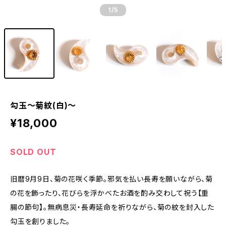
1
/5
勾玉～菊紋(白)～
¥18,000
SOLD OUT
旧暦9月9日、菊の花咲く季節。邪気を払い長寿を願いながら、菊
の花を飾ったり、花びらを浮かべたお酒を酌み交わして祝う【重
腸の節句】。無病息災・長寿延命を祈りながら、菊の紋を封入した
勾玉を創りました。