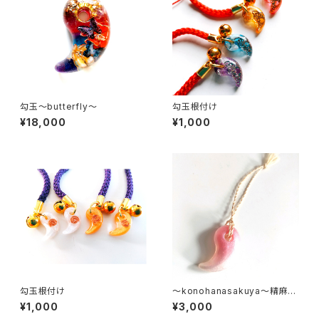
勾玉～butterfly～
勾玉根付け
¥18,000
¥1,000
勾玉根付け
～konohanasakuya～精麻ス
トラップ
¥1,000
¥3,000