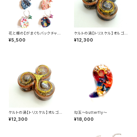
花と蝶の【がまぐちバックチャー
ケルトの渦【トリスケル】オルゴナ
ム】
イト
¥5,500
¥12,300
ケルトの渦【トリスケル】オルゴナ
勾玉～butterfly～
イト
¥12,300
¥18,000