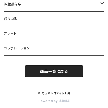
神聖幾何学
トリスケル
盛り塩型
プレート
コラボレーション
商品一覧に戻る
© 勾玉オルゴナイト工房
Powered by