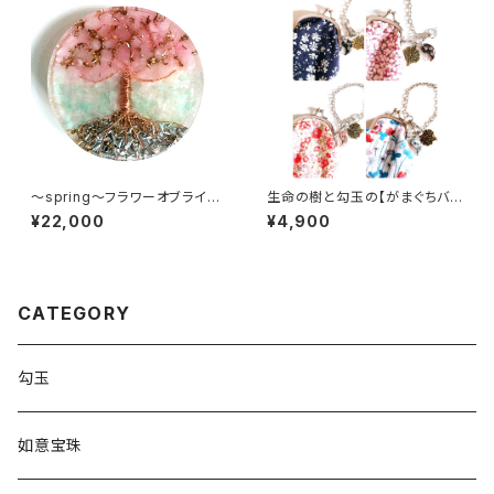
～spring～フラワーオブライフ
生命の樹と勾玉の【がまぐちバッ
コースター
クチャーム】
¥22,000
¥4,900
CATEGORY
勾玉
如意宝珠