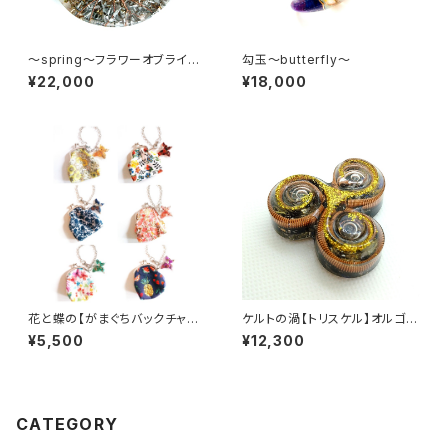
～spring～フラワーオブライフ
勾玉～butterfly～
コースター
¥22,000
¥18,000
花と蝶の【がまぐちバックチャー
ケルトの渦【トリスケル】オルゴナ
ム】
イト
¥5,500
¥12,300
CATEGORY