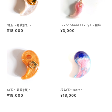
勾玉～菊紋(白)～
～konohanasakuya～精麻ス
トラップ
¥18,000
¥3,000
勾玉～菊紋(黄)～
桜勾玉～sora～
¥18,000
¥18,000