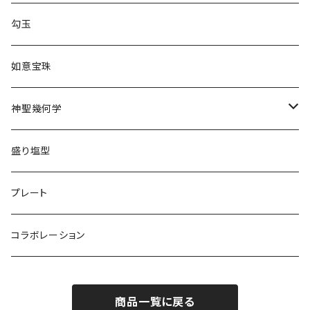
勾玉
如意宝珠
神聖幾何学
トリスケル
盛り塩型
プレート
コラボレーション
商品一覧に戻る