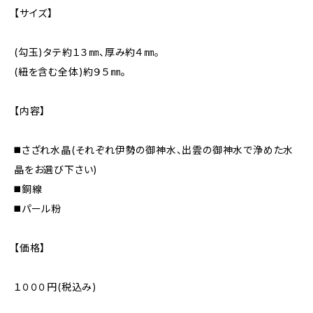
【サイズ】
(勾玉)タテ約１３㎜、厚み約４㎜。
(紐を含む全体)約９５㎜。
【内容】
◼️さざれ水晶(それぞれ伊勢の御神水、出雲の御神水で浄めた水
晶をお選び下さい)
◼️銅線
◼️パール粉
【価格】
１０００円(税込み)